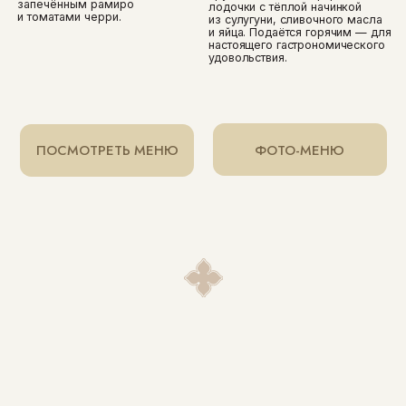
КОНТАКТЫ
адрес
режим работы
Москва, улица
ежедневно 10:00-
Поварская дом
00:00
29/36 стр.1
телефон
e-mail
+7 (905) 555-18-58
elisobistro@yandex.ru
КАК ДОБРАТЬСЯ
ЗАБРОНИРОВАТЬ СТОЛ