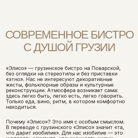
«Элисо» — грузинское бистро на Поварской,
без оглядки на стереотипы и без приставки
«этно». Нас не интересуют декоративные
жесты, фольклорные образы и культурные
реконструкции. Атмосфера возникает сама:
здесь легко быть, легко есть, легко говорить.
Только еда, вино, ритм, в котором комфортно
находиться.
Почему «Элисо»? Это имя с особым смыслом.
В переводе с грузинского «Элисо» значит «та,
что дарит изобилие». Для нас изобилие — это
щедрость момента, насыщенность жизни
впечатлениями, вкусами и эмоциями. Это не
про формальные традиции и не про обилие
декора, а про наполненность каждого
мгновения.
Наше изобилие — когда ты получаешь
максимум от простых вещей: от вкуса,
от момента, от общения. Здесь можно
позволить себе замедлиться, сбросить
городскую спешку и почувствовать себя по-
настоящему наполненно. «Элисо» — это
ресторан, где каждый находит что-то своё:
в бокале, в блюде, в разговоре, в эмоции.