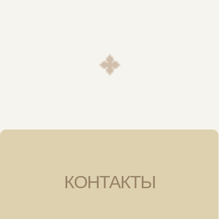
Restaurant
Guru 2025
Рекомендовано
Eliso Bistro
основное меню
винная карта
барная карта
menu eng