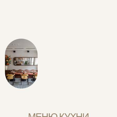
МЕНЮ КУХНИ
ОСНОВНОЕ МЕНЮ
БАРНАЯ КАРТА
ВИННАЯ КАРТА
СТЕЙК НАПОЛЕОН
ХАЧАПУРИ ПО-АДЖАРСКИ
Сочный стриплойн
Хачапури по-аджарски —
с ароматными травами,
хрустящее тесто в форме
запечённым рамиро
лодочки с тёплой начинкой
и томатами черри.
из сулугуни, сливочного масла
и яйца. Подаётся горячим — для
настоящего гастрономического
удовольствия.